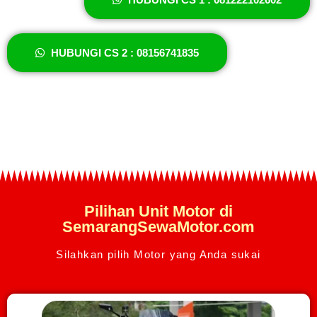
HUBUNGI CS 2 : 08156741835
Pilihan Unit Motor di
SemarangSewaMotor.com
Silahkan pilih Motor yang Anda sukai