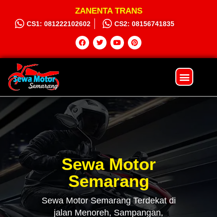
ZANENTA TRANS
CS1: 081222102602
CS2: 08156741835
Sewa Motor
Syarat dan Ketentuan
Hubungi Kami
Sewa Motor
Semarang
Sewa Motor Semarang Terdekat di
jalan Menoreh, Sampangan,