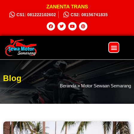
ZANENTA TRANS
CS1: 081222102602
CS2: 08156741835
Sewa Motor
Syarat dan Ketentuan
Hubungi Kami
Blog
Beranda
»
Motor Sewaan Semarang