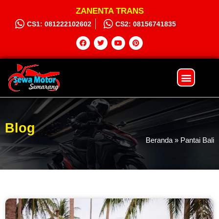
ZANENTA TRANS
CS1: 081222102602
CS2: 08156741835
Sewa Motor
Syarat dan Ketentuan
Hubungi Kami
Blog
Beranda
»
Pantai Bali