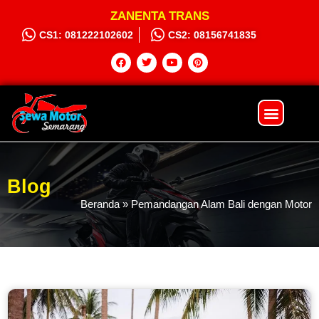
ZANENTA TRANS
CS1: 081222102602
CS2: 08156741835
Sewa Motor
Syarat dan Ketentuan
Hubungi Kami
Blog
Beranda
»
Pemandangan Alam Bali dengan Motor