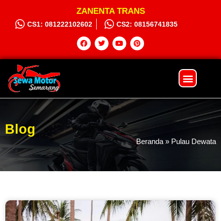
ZANENTA TRANS
CS1: 081222102602
CS2: 08156741835
Sewa Motor
Syarat dan Ketentuan
Hubungi Kami
Blog
Beranda
»
Pulau Dewata