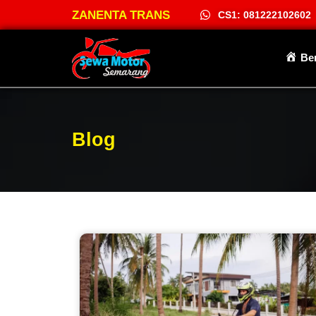
ZANENTA TRANS
CS1: 081222102602
Be
Blog