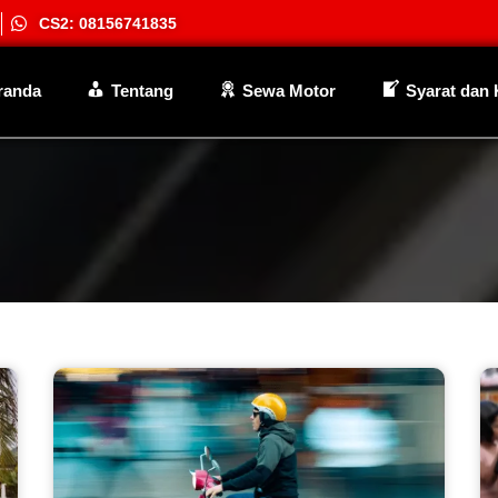
CS2: 08156741835
randa
Tentang
Sewa Motor
Syarat dan