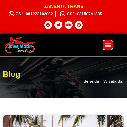
ZANENTA TRANS
CS1: 081222102602
CS2: 08156741835
Sewa Motor
Syarat dan Ketentuan
Hubungi Kami
Blog
Beranda
»
Wisata Bali